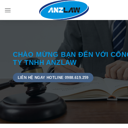
Skip
to
content
CHÀO MỪNG BẠN ĐẾN VỚI CÔN
TY TNHH ANZLAW
LIÊN HỆ NGAY HOTLINE 0988.619.259