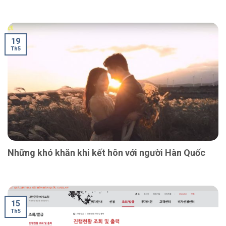
19
Th5
Những khó khăn khi kết hôn với người Hàn Quốc
15
Th5