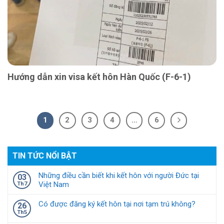
Hướng dẫn xin visa kết hôn Hàn Quốc (F-6-1)
1
2
3
4
…
6
TIN TỨC NỔI BẬT
Những điều cần biết khi kết hôn với người Đức tại
03
Việt Nam
Th7
Có được đăng ký kết hôn tại nơi tạm trú không?
26
Th5