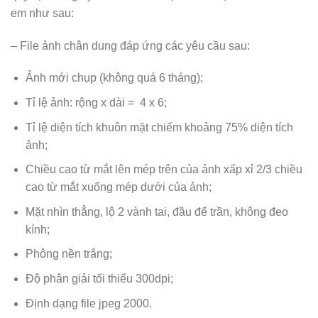
em như sau:
– File ảnh chân dung đáp ứng các yêu cầu sau:
Ảnh mới chụp (không quá 6 tháng);
Tỉ lệ ảnh: rộng x dài = 4 x 6;
Tỉ lệ diện tích khuôn mặt chiếm khoảng 75% diện tích
ảnh;
Chiều cao từ mắt lên mép trên của ảnh xấp xỉ 2/3 chiều
cao từ mắt xuống mép dưới của ảnh;
Mặt nhìn thẳng, lộ 2 vành tai, đầu để trần, không đeo
kính;
Phông nền trắng;
Độ phân giải tối thiểu 300dpi;
Định dạng file jpeg 2000.