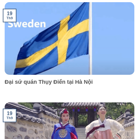
19
Th9
Đại sứ quán Thụy Điển tại Hà Nội
19
Th9