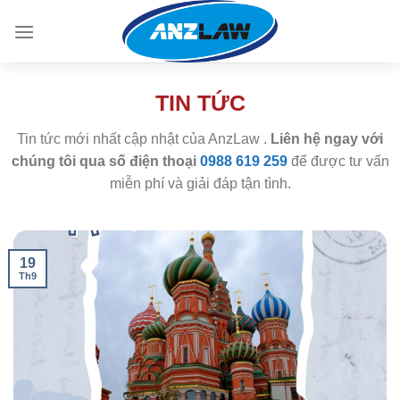
Skip
to
content
TIN TỨC
Tin tức mới nhất cập nhật của AnzLaw .
Liên hệ ngay với
chúng tôi qua số điện thoại
0988 619 259
để được tư vấn
miễn phí và giải đáp tận tình.
19
Th9