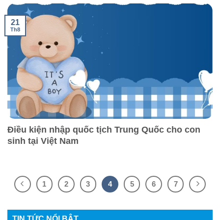
21
Th8
Điều kiện nhập quốc tịch Trung Quốc cho con
sinh tại Việt Nam
1
2
3
4
5
6
7
TIN TỨC NỔI BẬT