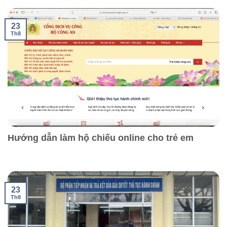
23
Th8
Hướng dẫn làm hộ chiếu online cho trẻ em
23
Th8