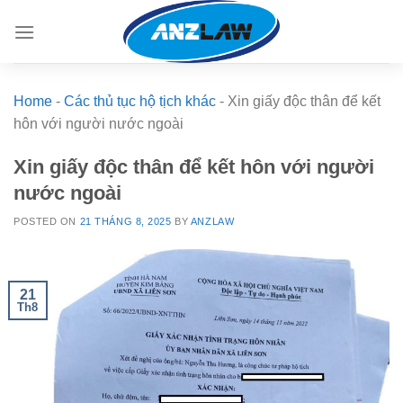
Skip
to
content
Home
-
Các thủ tục hộ tịch khác
-
Xin giấy độc thân để kết
hôn với người nước ngoài
Xin giấy độc thân để kết hôn với người
nước ngoài
POSTED ON
21 THÁNG 8, 2025
BY
ANZLAW
21
Th8