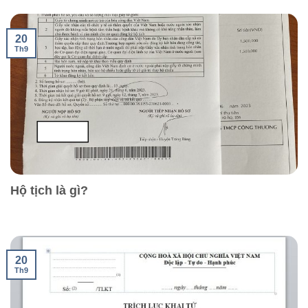
20
Th9
Hộ tịch là gì?
20
Th9