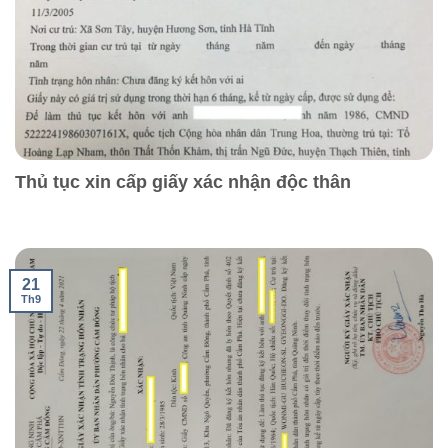
Thủ tục xin cấp giấy xác nhận độc thân
21
Th9