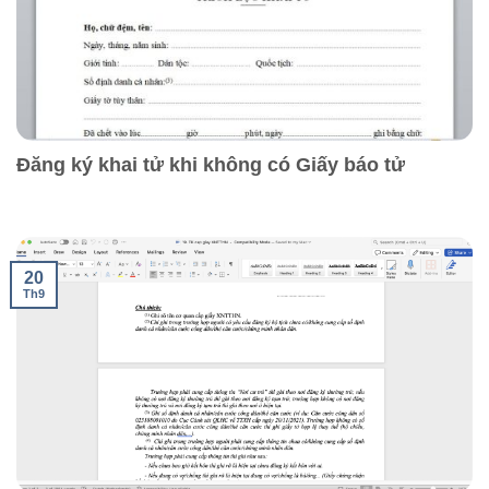
Đăng ký khai tử khi không có Giấy báo tử
20
Th9