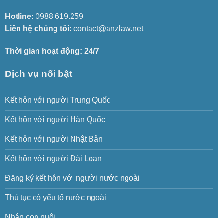
Hotline:
0988.619.259
Liên hệ chúng tôi:
contact@anzlaw.net
Thời gian hoạt động: 24/7
Dịch vụ nổi bật
Kết hôn với người Trung Quốc
Kết hôn với người Hàn Quốc
Kết hôn với người Nhật Bản
Kết hôn với người Đài Loan
Đăng ký kết hôn với người nước ngoài
Thủ tục có yếu tố nước ngoài
Nhận con nuôi