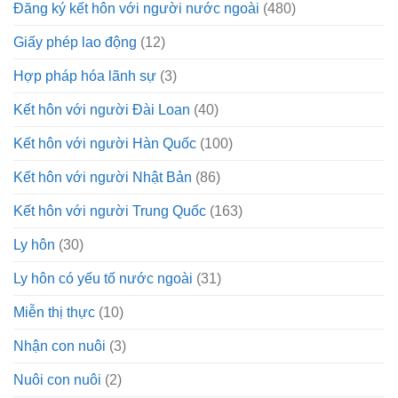
Đăng ký kết hôn với người nước ngoài
(480)
Giấy phép lao động
(12)
Hợp pháp hóa lãnh sự
(3)
Kết hôn với người Đài Loan
(40)
Kết hôn với người Hàn Quốc
(100)
Kết hôn với người Nhật Bản
(86)
Kết hôn với người Trung Quốc
(163)
Ly hôn
(30)
Ly hôn có yếu tố nước ngoài
(31)
Miễn thị thực
(10)
Nhận con nuôi
(3)
Nuôi con nuôi
(2)