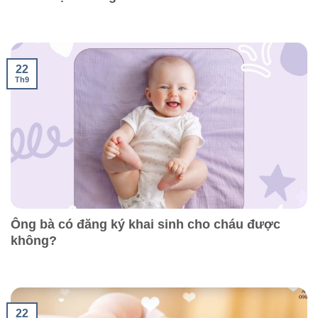
22
Th9
Ông bà có đăng ký khai sinh cho cháu được
không?
22