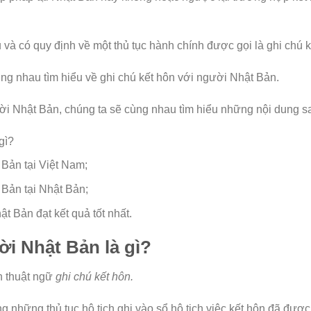
 và có quy định về một thủ tục hành chính được gọi là ghi chú k
cùng nhau tìm hiểu về ghi chú kết hôn với người Nhật Bản.
ười Nhật Bản, chúng ta sẽ cùng nhau tìm hiểu những nội dung s
gì?
 Bản tại Việt Nam;
 Bản tại Nhật Bản;
t Bản đạt kết quả tốt nhất.
ời Nhật Bản là gì?
h thuật ngữ
ghi chú kết hôn.
ong những thủ tục hộ tịch ghi vào sổ hộ tịch việc kết hôn đã đượ