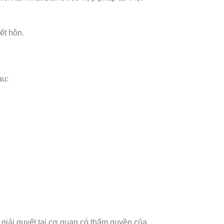
ết hôn.
au:
c giải quyết tại cơ quan có thẩm quyền của