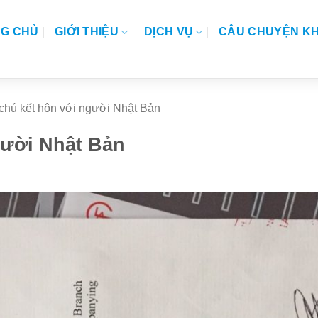
G CHỦ
GIỚI THIỆU
DỊCH VỤ
CÂU CHUYỆN K
chú kết hôn với người Nhật Bản
gười Nhật Bản