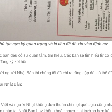
ủ tục cực kỳ quan trọng và là tiền đề để xin visa định cư.
c bạn đều có sự quan tâm, tìm hiểu. Các bạn sẽ tìm hiểu từ cơ
 đăng ký kết hôn.
với người Nhật Bản thì chúng tôi đã chỉ ra rằng cặp đôi có thể 
ại Nhật Bản;
iệt và người Nhật không đơn thuần chỉ một quốc gia công nhận
hợp pháp tại Nhật Bản hay không hoặc ngược lại trường hợp kết h