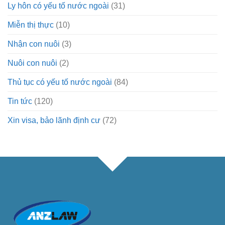
Ly hôn có yếu tố nước ngoài
(31)
Miễn thị thực
(10)
Nhận con nuôi
(3)
Nuôi con nuôi
(2)
Thủ tục có yếu tố nước ngoài
(84)
Tin tức
(120)
Xin visa, bảo lãnh định cư
(72)