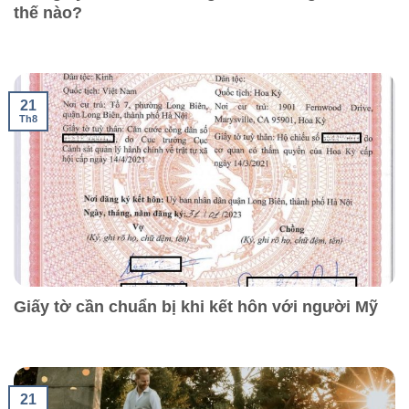
thế nào?
21
Th8
Giấy tờ cần chuẩn bị khi kết hôn với người Mỹ
21