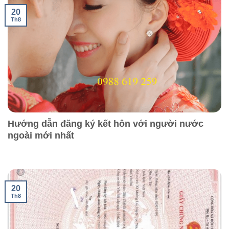
20
Th8
Hướng dẫn đăng ký kết hôn với người nước
ngoài mới nhất
20
Th8