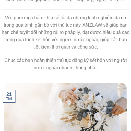
Với phương châm chia sẻ tối đa những kinh nghiệm đã có
trong quá trình gắn bó với thủ tục này, ANZLAW sẽ giúp bạn
hạn chế tuyệt đối những rủi ro pháp lý, đạt được hiệu quả cao
trong quá trình kết hôn với người nước ngoài, giúp các bạn
tiết kiệm thời gian và công sức.
Chúc các bạn hoàn thiện thủ tục đăng ký kết hôn với người
nước ngoài nhanh chóng nhất!
21
Th8