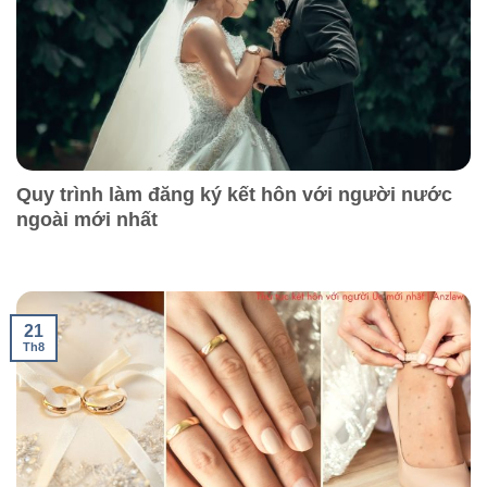
Quy trình làm đăng ký kết hôn với người nước
ngoài mới nhất
21
Th8