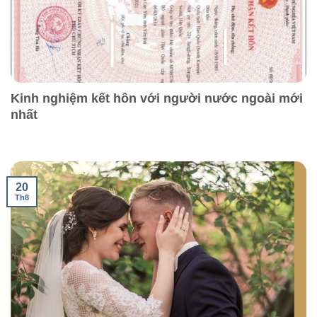
Kinh nghiệm kết hôn với người nước ngoài mới
nhất
20
Th8