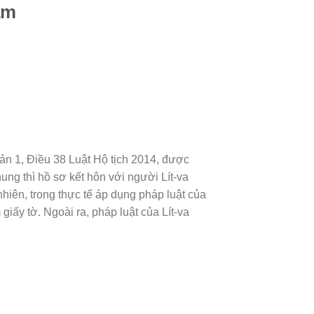
am
oản 1, Điều 38 Luật Hộ tịch 2014, được
ng thì hồ sơ kết hôn với người Lít-va
nhiên, trong thực tế áp dụng pháp luật của
iấy tờ. Ngoài ra, pháp luật của Lít-va