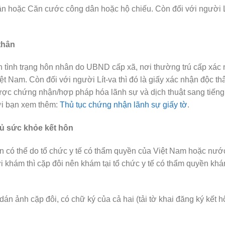
n hoặc Căn cước công dân hoặc hộ chiếu. Còn đối với người Lít
thân
ận tình trạng hôn nhân do UBND cấp xã, nơi thường trú cấp xác n
iệt Nam. Còn đối với người Lít-va thì đó là giấy xác nhận độc t
được chứng nhận/hợp pháp hóa lãnh sự và dịch thuật sang tiếng
ời bạn xem thêm:
Thủ tục chứng nhận lãnh sự giấy tờ
.
đủ sức khỏe kết hôn
n có thể do tổ chức y tế có thẩm quyền của Việt Nam hoặc nướ
i khám thì cặp đôi nên khám tại tổ chức y tế có thẩm quyền khá
 dán ảnh cặp đôi, có chữ ký của cả hai (tải tờ khai đăng ký kết 