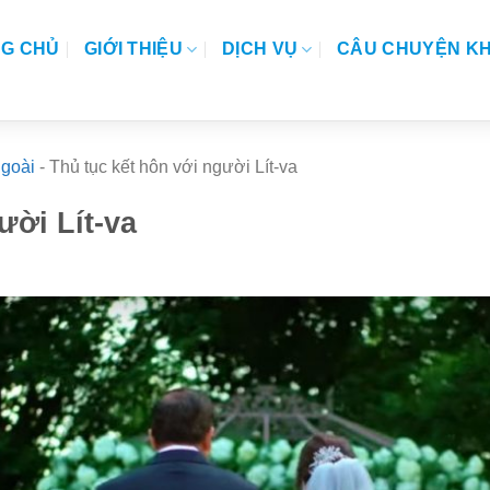
G CHỦ
GIỚI THIỆU
DỊCH VỤ
CÂU CHUYỆN K
ngoài
-
Thủ tục kết hôn với người Lít-va
ười Lít-va