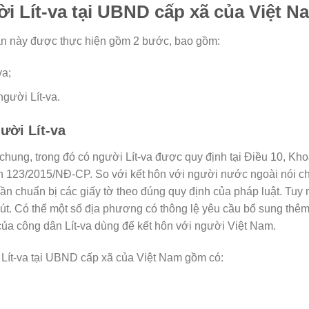
ời Lít-va tại UBND cấp xã của Việt N
quan này được thực hiện gồm 2 bước, bao gồm:
va;
người Lít-va.
ười Lít-va
chung, trong đó có người Lít-va được quy định tại Điều 10, Kh
h 123/2015/NĐ-CP. So với kết hôn với người nước ngoài nói chu
ần chuẩn bị các giấy tờ theo đúng quy định của pháp luật. Tuy 
út. Có thể một số địa phương có thông lệ yêu cầu bổ sung thêm g
 của công dân Lít-va dùng để kết hôn với người Việt Nam.
 Lít-va tại UBND cấp xã của Việt Nam gồm có: