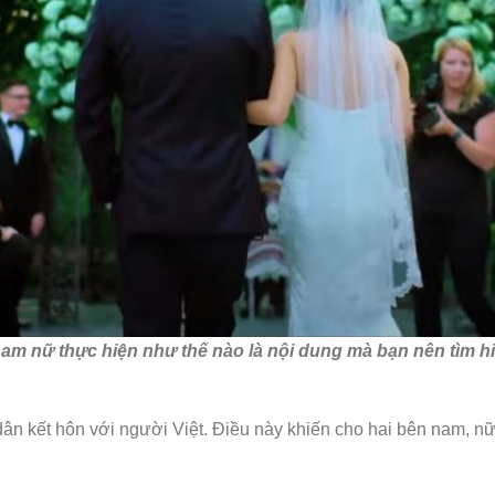
am nữ thực hiện như thế nào là nội dung mà bạn nên tìm hiể
dân kết hôn với người Việt. Điều này khiến cho hai bên nam, nữ