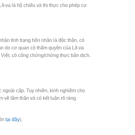
-va là hộ chiếu và thị thực cho phép cư
hận tình trạng hôn nhân là độc thân, có
hân do cơ quan có thẩm quyền của Lít-va
 Việt, có công chứng/chứng thực bản dịch.
c ngoài cấp. Tuy nhiên, kinh nghiệm cho
m về tâm thần và có kết luận rõ ràng
hôn
tại đây
).