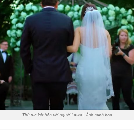
Thủ tục kết hôn với người Lít-va | Ảnh minh họa