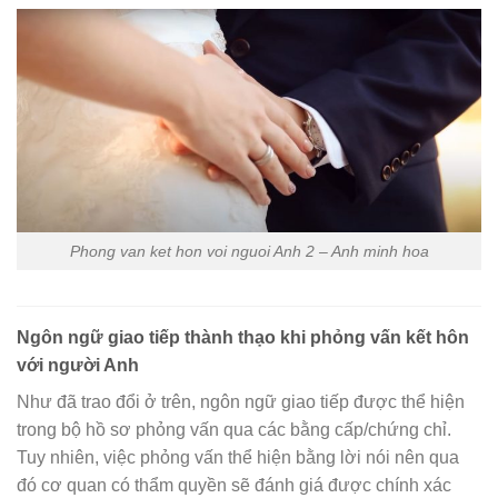
Phong van ket hon voi nguoi Anh 2 – Anh minh hoa
Ngôn ngữ giao tiếp thành thạo khi phỏng vấn kết hôn
với người Anh
Như đã trao đổi ở trên, ngôn ngữ giao tiếp được thể hiện
trong bộ hồ sơ phỏng vấn qua các bằng cấp/chứng chỉ.
Tuy nhiên, việc phỏng vấn thể hiện bằng lời nói nên qua
đó cơ quan có thẩm quyền sẽ đánh giá được chính xác