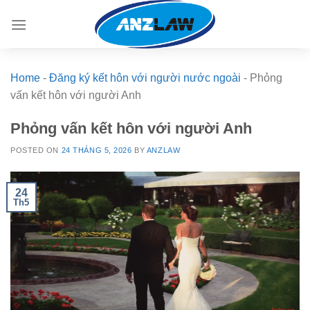
Skip
to
content
Home
-
Đăng ký kết hôn với người nước ngoài
-
Phỏng
vấn kết hôn với người Anh
Phỏng vấn kết hôn với người Anh
POSTED ON
24 THÁNG 5, 2026
BY
ANZLAW
24
Th5