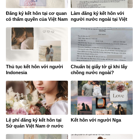
Đăng ký kết hôn tại cơ quan
Làm đăng ký kết hôn với
có thẩm quyền của Việt Nam
người nước ngoài tại Việt
ở nước ngoài
Nam
Thủ tục kết hôn với người
Chuẩn bị giấy tờ gì khi lấy
Indonesia
chồng nước ngoài?
Lệ phí đăng ký kết hôn tại
Kết hôn với người Nga
Sứ quán Việt Nam ở nước
ngoài