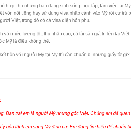
phù hợp cho những bạn đang sinh sống, học tập, làm việc tại M
iệt vốn nổi tiếng hay sử dụng visa nhập cảnh vào Mỹ rồi cư trú 
gười Việt, trong đó có cả visa diện hôn phu.
 với mức lương tốt, thu nhập cao, có tài sản giá trị lớn tại Vi
ớc Mỹ là điều không thể.
t hôn với người Mỹ tại Mỹ thì cần chuẩn bị những giấy tờ gì?
:
ang. Bạn trai em là người Mỹ nhưng gốc Việt. Chúng em đã que
 ấy bảo lãnh em sang Mỹ định cư. Em đang tìm hiểu để chuẩn bị 