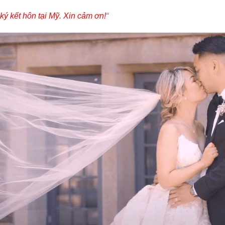
ký kết hôn tại Mỹ. Xin cảm ơn!
“