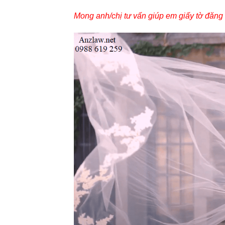
Mong anh/chị tư vấn giúp em giấy tờ đăng 