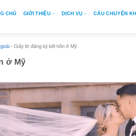
G CHỦ
GIỚI THIỆU
DỊCH VỤ
CÂU CHUYỆN K
ngoài
-
Giấy tờ đăng ký kết hôn ở Mỹ
ôn ở Mỹ