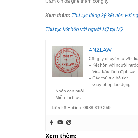
Cảm ơn đã ghé thăm công ty!
Xem thêm:
Thủ tục đăng ký kết hôn với n
Thủ tục kết hôn với người Mỹ tại Mỹ
ANZLAW
Công ty chuyên tư vấn luậ
– Kết hôn với người nướ
– Visa bảo lãnh định cư
– Các thủ tục hộ tịch
– Giấy phép lao động
– Nhận con nuôi
– Miễn thị thực
Liên hệ Hotline: 0988.619.259
Xem thêm: