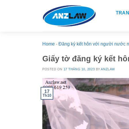
Skip
to
TRAN
content
Home
-
Đăng ký kết hôn với người nước 
Giấy tờ đăng ký kết h
POSTED ON
17 THÁNG 10, 2023
BY
ANZLAW
17
Th10