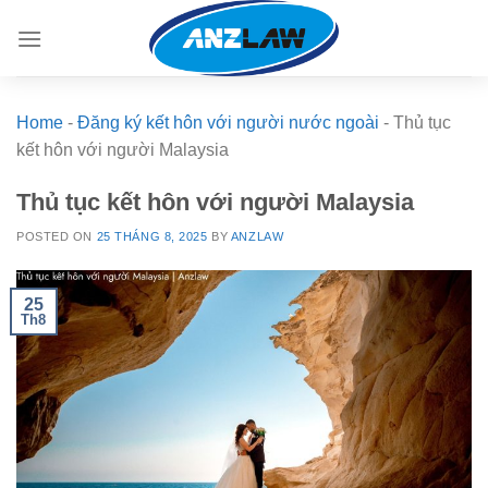
Skip
to
content
Home
-
Đăng ký kết hôn với người nước ngoài
-
Thủ tục
kết hôn với người Malaysia
Thủ tục kết hôn với người Malaysia
POSTED ON
25 THÁNG 8, 2025
BY
ANZLAW
25
Th8