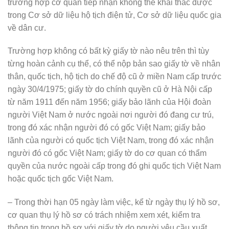
trường hợp cơ quan tiếp nhận không thể khai thác được
trong Cơ sở dữ liệu hộ tịch điện tử, Cơ sở dữ liệu quốc gia
về dân cư.
Trường hợp không có bất kỳ giấy tờ nào nêu trên thì tùy
từng hoàn cảnh cụ thể, có thể nộp bản sao giấy tờ về nhân
thân, quốc tịch, hộ tịch do chế độ cũ ở miền Nam cấp trước
ngày 30/4/1975; giấy tờ do chính quyền cũ ở Hà Nội cấp
từ năm 1911 đến năm 1956; giấy bảo lãnh của Hội đoàn
người Việt Nam ở nước ngoài nơi người đó đang cư trú,
trong đó xác nhận người đó có gốc Việt Nam; giấy bảo
lãnh của người có quốc tịch Việt Nam, trong đó xác nhận
người đó có gốc Việt Nam; giấy tờ do cơ quan có thẩm
quyền của nước ngoài cấp trong đó ghi quốc tịch Việt Nam
hoặc quốc tịch gốc Việt Nam.
– Trong thời hạn 05 ngày làm việc, kể từ ngày thụ lý hồ sơ,
cơ quan thụ lý hồ sơ có trách nhiệm xem xét, kiểm tra
thông tin trong hồ sơ với giấy tờ do người yêu cầu xuất