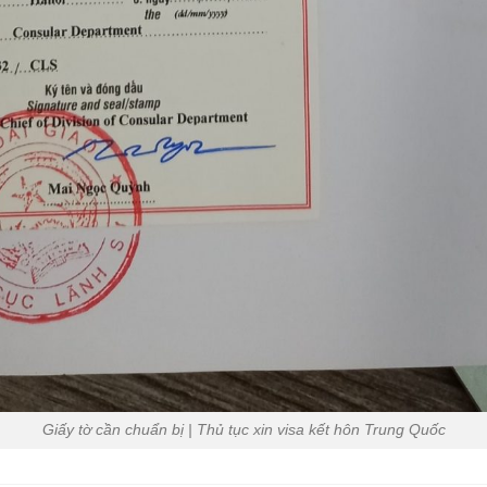
Giấy tờ cần chuẩn bị | Thủ tục xin visa kết hôn Trung Quốc