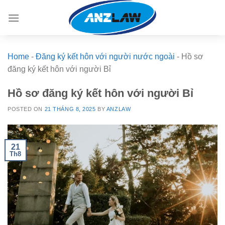
Skip
to
content
Home
-
Đăng ký kết hôn với người nước ngoài
-
Hồ sơ
đăng ký kết hôn với người Bỉ
Hồ sơ đăng ký kết hôn với người Bỉ
POSTED ON
21 THÁNG 8, 2025
BY
ANZLAW
21
Th8