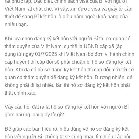
rất phức tạp. Đặc biệt, chính sách visa của Bỉ với người
Việt Nam rất chặt chẽ. Vì vậy, xin được visa và giấy tờ cần
thiết để sang Bỉ kết hôn là điều nằm ngoài khả năng của
nhiều bạn.
Khi lựa chọn đăng ký kết hôn với người Bỉ tại cơ quan có
thẩm quyền của Việt Nam, cụ thể là UBND cấp xã (áp
dụng từ ngày 01/7/2025 khi Việt Nam bỏ đơn vị hành chính
cấp huyện) thì cặp đôi sẽ phải chuẩn bị hồ sơ đăng ký kết
hôn. Khi đã có hồ sơ đăng ký kết hôn thì cặp đôi mới tới cơ
quan có thẩm quyền để đăng ký kết hôn. Đương nhiên, để
không phải đi lại nhiều lần thì hồ sơ đăng ký kết hôn phải
thật chính xác.
Vậy câu hỏi đặt ra là hồ sơ đăng ký kết hôn với người Bỉ
gồm những loại giấy tờ gì?
Để giúp các bạn hiểu rõ, hiểu đúng về hồ sơ đăng ký kết
hôn với người Bỉ, chúng ta sẽ cùng nhau tìm hiểu các nội